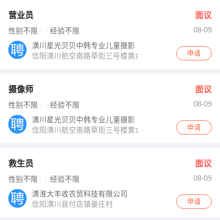
营业员
面议
08-09
性别不限
经验不限
潢川星光贝贝中韩专业儿童摄影
申请
信阳潢川航空南路草街三号楼黄金伯岸南30米路对面
摄像师
面议
08-09
性别不限
经验不限
潢川星光贝贝中韩专业儿童摄影
申请
信阳潢川航空南路草街三号楼黄金伯岸南30米路对面
救生员
面议
08-09
性别不限
经验不限
潢淮大丰收农贸科技有限公司
申请
信阳潢川县付店镇晏庄村