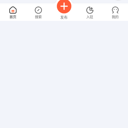
营业员
面议
首页
搜索
入驻
我的
发布
08-09
性别不限
经验不限
鑫泰食品有限公司
申请
信阳光山县官渡河产业集聚区
业务员
面议
招聘信息
求职简历
08-09
性别不限
经验不限
天艺装饰有限公司
申请
信阳潢川县航空桥北天艺装饰有限公司
平面设计师
面议
08-09
性别不限
经验不限
绿禾之家商贸有限公司
申请
信阳息县产业集聚区立翔路北侧