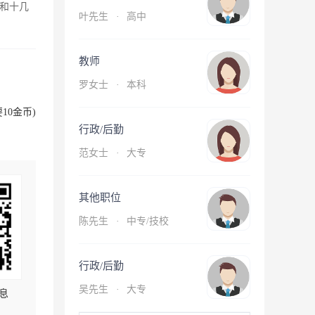
和十几
叶先生
·
高中
教师
罗女士
·
本科
10金币)
行政/后勤
范女士
·
大专
其他职位
陈先生
·
中专/技校
行政/后勤
吴先生
·
大专
息