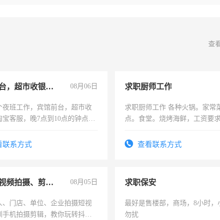
查
宾馆前台，超市收银员，淘宝客服
08月06日
求职厨师工作
个夜班工作，宾馆前台，超市收
求职厨师工作 各种火锅。家常
淘宝客服，晚7点到10点的钟点
点。食堂。烧烤海鲜，工资要求6
烦看到的老板加我微信聊，手机
上
信
看联系方式
查看联系方式
手机短视频拍摄、剪辑、抖音快手
08月05日
求职保安
人、门店、单位、企业拍摄短视
最好是售楼部，商场，8小时，
训手机拍摄剪辑，教你玩转抖音
勿扰