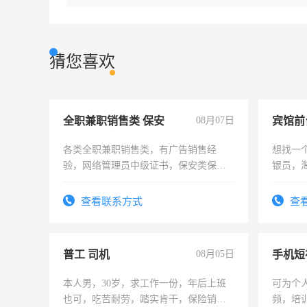
猜您喜欢
全职兼职销售类 保安
08月07日
各类全职兼职销售类，有广告销售经
想找一
验，网络管理员中级证书，保安类保安
银员，
队长，形象岗或幼儿园保安，维修水电
工，麻
有高低压电工证和十几年工作经验
号同微
查看联系方式
查
普工 司机
08月05日
本人男，30岁，求工作一份，年后上班
可为个
也可，吃苦耐劳，踏实肯干，保险销售
频，培