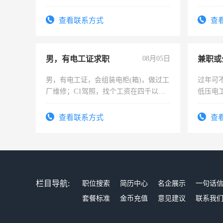
勿扰
可为个
频，培
查看联系方式
查
音！你
成为拍
男，有电工证求职
08月05日
男，有电工证，会组装电柜(箱)，做过工
过年可
厂维修；C1驾照，找个工资在四千以
低压电
上，枣强县以外需要有住宿，保险勿扰
电话
查看联系方式
查
栏目导航:
职位搜索
简历中心
名企展示
一句话
套餐标准
金币充值
意见建议
联系我