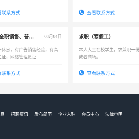
人、门店、单位、企业拍摄短视
训手机拍摄剪辑，教你玩转抖
看联系方式
查看联系方式
也可以成为拍摄达人！你也可以
摄达人！
兼职或全职销售、普工、维修
08月04日
求职（寒假工）
不休息，有广告销售经验，有高
本人大三在校学生，求兼职一
工证，网络管理员证
或者商场。
看联系方式
查看联系方式
信息
招聘资讯
发布简历
企业入驻
会员中心
法律申明
们