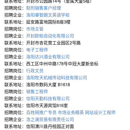
联系地址：开封市公园路14号（金属大厦5楼）
招聘岗位：
制剂销售客户经理
招聘企业：
洛阳睿智朗文英语学校
联系地址：延安路富地国际B座3楼
招聘岗位：
市场主管
招聘企业：
开封欧帕自动化有限公司
联系地址：开封市杏花营工业园区2号路
招聘岗位：
电子工程师
招聘企业：
洛阳达兴酒业有限公司
联系地址：西工区中州中路178号中冠大厦新坐标
招聘岗位：
行政文员
招聘企业：
洛阳牧天机械传动科技有限公司
联系地址：洛阳市数码大厦 B1618
招聘岗位：
销售工程师
招聘企业：
信阳天勤科技有限公司
联系地址：信阳市天源宾馆616室
招聘岗位：
百姓网推广专员
市场业务精英
网站设计工程师
招聘企业：
浩之澜贸易有限责任公司
联系地址：信阳潢川县丹桂园正对面