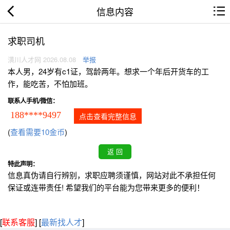
信息内容
求职司机
潢川人才网 2026.08.08
举报
本人男，24岁有c1证，驾龄两年。想求一个年后开货车的工
作，能吃苦，不怕加班。
联系人手机/微信：
188****9497
点击查看完整信息
(
查看需要10金币
)
特此声明：
信息真伪请自行辨别，求职应聘须谨慎，网站对此不承担任何
保证或连带责任! 希望我们的平台能为您带来更多的便利！
[
联系客服
]
[
最新找人才
]